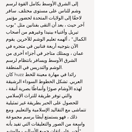
إلى الشرق الأوسط بكامل القوة لرسم
وشم للناس على مستوى مختلف. سافر
لاحقًا إلى الولايات المتحدة لحضور مؤتمر
آخر حيث ، بعد أن التقى بفنانين مثل "بوب
تيريل وأغنياء بينيدا وغيرهم من أصحاب
الكمال" ، ألهمه تعليم الوشم للآخرين. يقوم
الآن بتوجيه أربعة فنانين في متجره في
عمان ، ويمتلك متاجر في أجزاء أخرى من
الشرق الأوسط ويسافر بانتظام لرسم
الوشم والتدريس في المنطقة.
كان huzz رائدا في مهارة معينة للخط
العربي. تشكل الخطوط السوداء الرشيقة
لهذه الأوشام صورًا وأنماطًا بصرية أنيقة ،
والتي توفر طريقة للتراث الإسلامي
للحصول على الحبر بطريقة غير تمثيلية
تتماشى مع التقاليد الإسلامية والتعليم. ومع
ذلك ، فهو يستمتع أيضًا برسم مجموعة
واسعة من الصور والتعليقات التي تفيد بأنه
"أُجبر على إتقان جميع الأساليب والوشم