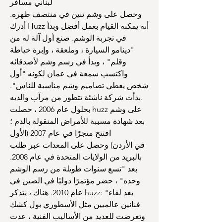
لبناني مسافر
وحصل على وشم تنين في منتصف ظهره.
أدرك Huzz أنه يمكنه القيام بعمل أفضل وبدأ
في تجربة الوشم. صنع أول آلة له من
"دينامو السيارة ، وملعقة ، وإبرة خياطة
وقلم" ، وبدأ في رسم وشم لأصدقائه
واكتسب سمعة في عمان لكونه "أول
شخص يعطي تصاميم وشم مناسبة للناس".
بدأت شركة ناشئة تتطور من مرآب والديه.
بحلول عام 2006 ، حصلت huzz على وشم
بعد شهادة مسببة للأمراض المنقولة بالدم ؛
افتتح متجرًا في عام 2007 (الأول
في الأردن) وحصل على المعدات عبر طلب
بالبريد من الولايات المتحدة في عام 2008.
بعد "تسع سنوات طويلة من رسم الوشم
وحده" ، حضر مؤتمرًا دوليًا في الصين في
عام 2010. هناك ، يتذكر huzz: "بعد لقاء
فنانين عالميين مثل الأسطوري بول كشك
وتعرضت للعديد من الأساليب الفنية ، عدت