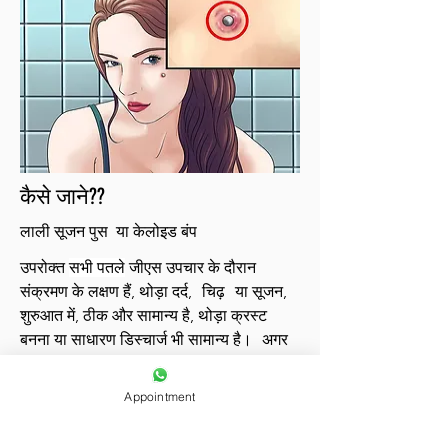
कैसे जाने??
लाली सूजन पुस या केलोइड बंप
उपरोक्त
सभी पतले
जीएस उपचार के दौरान
संक्रमण के लक्षण हैं, थोड़ा दर्द,
चिढ़
या सूजन,
शुरुआत में, ठीक और सामान्य है, थोड़ा क्रस्ट
बनना या साधारण डिस्चार्ज भी सामान्य है।
अगर
तुम:
- बहुत दर्द महसूस होता है
Appointment
- इसके चारों ओर लाली देखें
- भेदी अपनी जगह से हट गई है